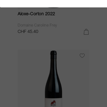
75cl
Aloxe-Corton 2022
Domaine Caroline Frey
CHF 45.40