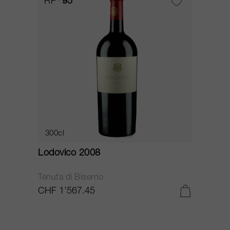
RP
95
300cl
Lodovico 2008
Tenuta di Biserno
CHF 1’567.45