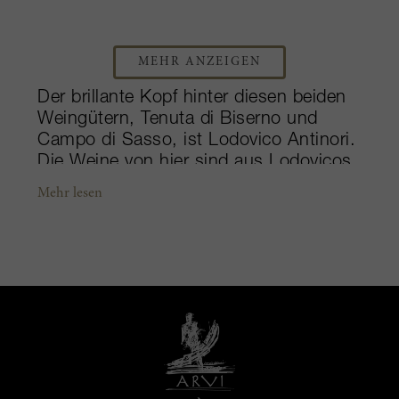
MEHR ANZEIGEN
Der brillante Kopf hinter diesen beiden
Weingütern, Tenuta di Biserno und
Campo di Sasso, ist Lodovico Antinori.
Die Weine von hier sind aus Lodovicos
Fähigkeit erwachsen, das wahre
Mehr lesen
Potential eines Terroirs vorherzusehen.
Fokus und Entschlossenheit sind die
Grundlage der Produktion seiner
unvergleichlichen Weine. Zwischen den
sanften Hügeln von Bibbona in der Alta
Maremma liegt die Tenuta di Biserno,
angrenzend an das historische
Städtchen Bolgheri. Auf das fast 50
Hektar große Grundstück stieß
Lodovico 1995, als er nach