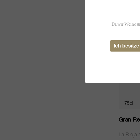
CHF 205
Da wir Weine un
RP
94
Ich besitze
75cl
Gran Re
La Rioja 