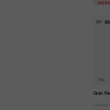
AUS
RP
96
75cl
Gran Re
La Rioja 