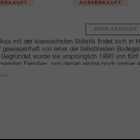
VERKAUFT
AUSVERKAUFT
MEHR ANZEIGEN
ioja mit der klassischsten Stilistik findet sich in
 gewissenhaft von einer der beliebtesten Bodegas 
 Gegründet wurde sie ursprünglich 1890 von fün
menden Familien, von denen einige noch immer a
1996 investierte man in eine hochmoderne Kellere
esen
nz, Innovation und Evolution weiterhin hochzuhalt
tionellen Reservas und Gran Reservas in Spanien,
r Weinbergen fünf verschiedene Weine. Angebaut 
auch einheimische Sorten wie Graciano, Garnacha
 Weinidentität sind. Die Gran Reservas 904 und 890
kanischen Eichenfässern, gemäß strengsten Rioja
wogener, intensiver Tempranillo-Verschnitt.