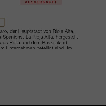
AUSVERKAUFT
 Haro, der Hauptstadt von Rioja Alta,
Spaniens, La Rioja Alta, hergestellt
f aus Rioja und dem Baskenland
m Unternehmen beteiligt sind. Im
i, um die Gründungsideale Qualität,
en. Berühmt für einige der feinsten
 produziert die Bodega auf ihren 450
wird vorwiegend die Tempranillo,
 und Mazuelo, die wesentlicher Teil
 reifen fünf bis acht Jahre in
-Traditionen. Das Endergebnis ist ein