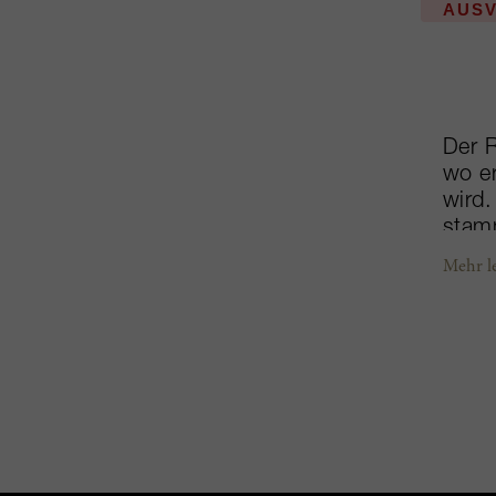
AUS
Der R
wo er
wird.
stam
Jahr 
Mehr l
Elega
tradi
Hekta
aber 
ihrer
ameri
ausge