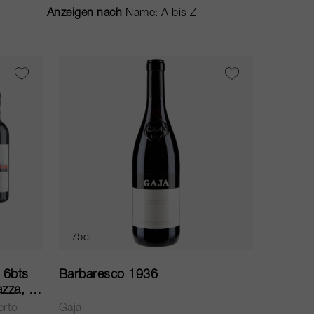
Anzeigen nach
75cl
 6bts
Barbaresco 1936
zza, 3x
013
erto
Gaja