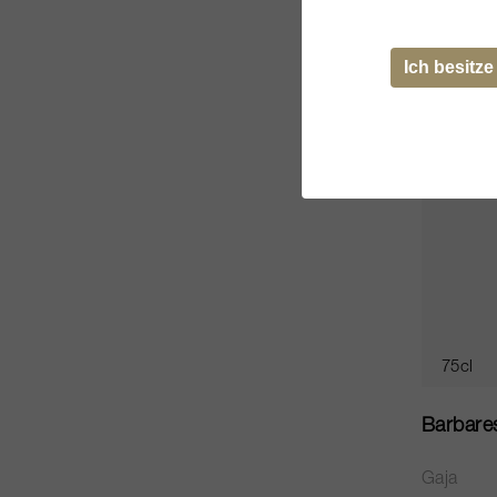
CHF 97.
Ich besitze
75cl
Barbare
Gaja