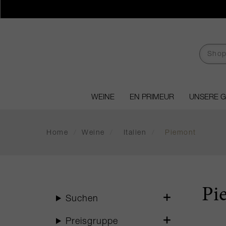
WEINE
EN PRIMEUR
UNSERE 
Home
/
Weine
/
Italien
/
Piemont
Pi
Suchen
Preisgruppe