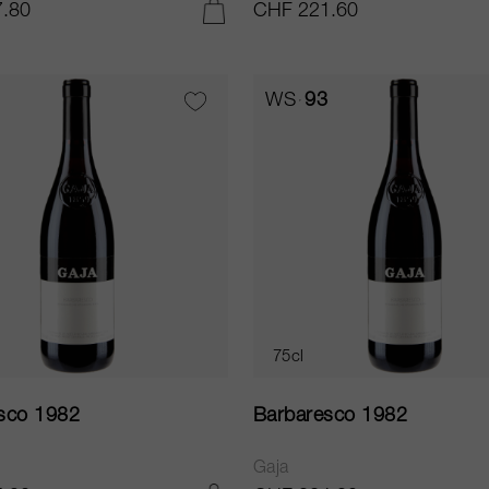
.80
CHF 221.60
IN DEN WARENKORB LEGEN
WS
93
75cl
sco 1982
Barbaresco 1982
Gaja