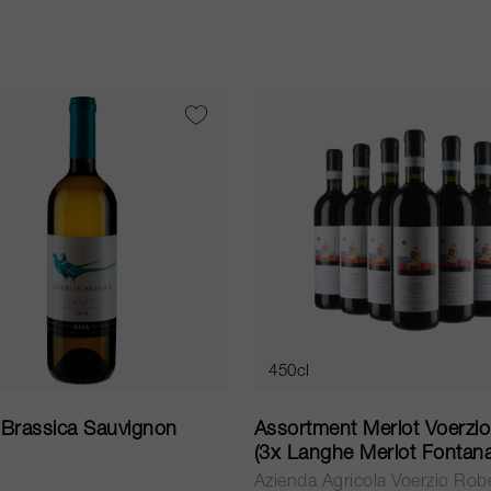
450cl
i Brassica Sauvignon
Assortment Merlot Voerzio
(3x Langhe Merlot Fontana
Langhe Merlot Pissota) 2
Azienda Agricola Voerzio Rob