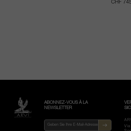
CHF 745
ABONNEZ-VOUS À LA
VE
NEWSLETTER
SI
AR
Vi