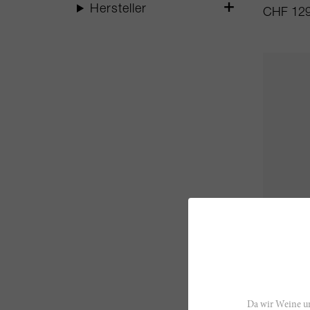
Hersteller
CHF 129
75cl
Barbare
Fontanaf
Da wir Weine un