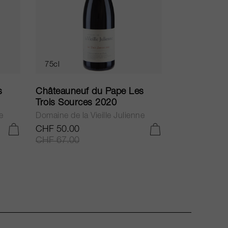
75cl
s
Châteauneuf du Pape Les
Trois Sources 2020
e
Domaine de la Vieille Julienne
CHF 50.00
IN DEN WARENKORB LEGEN
IN DEN WARENKORB LEGEN
CHF 67.00