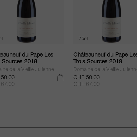
cl
75cl
eauneuf du Pape Les
Châteauneuf du Pape Le
s Sources 2018
Trois Sources 2019
ne de la Vieille Julienne
Domaine de la Vieille Julienn
 50.00
CHF 50.00
IN DEN WARENKORB LEGEN
 67.00
CHF 67.00