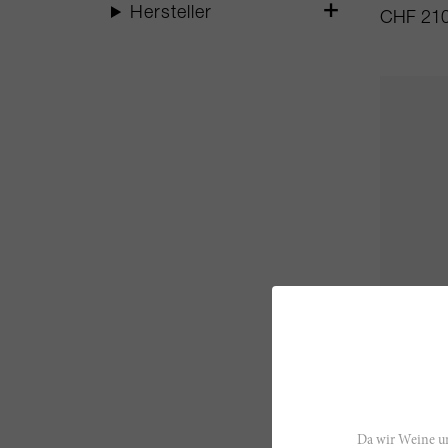
Hersteller
CHF 210
75cl
Banyuls 
Terre des
Da wir Weine un