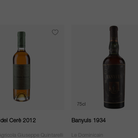
75cl
 del Cerè 2012
Banyuls 1934
gricola Giuseppe Quintarelli
Le Dominicain