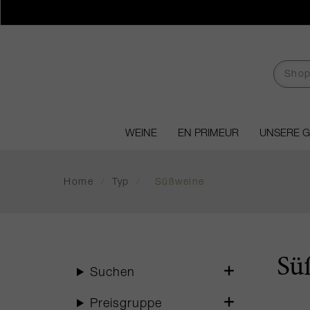
WEINE
EN PRIMEUR
UNSERE 
Home
/
Typ
/
Süßweine
Sü
Suchen
Preisgruppe