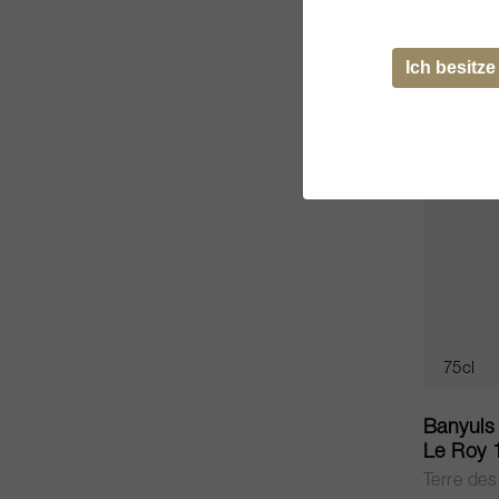
CHF 162
Ich besitze
75cl
Banyuls
Le Roy 
Terre des