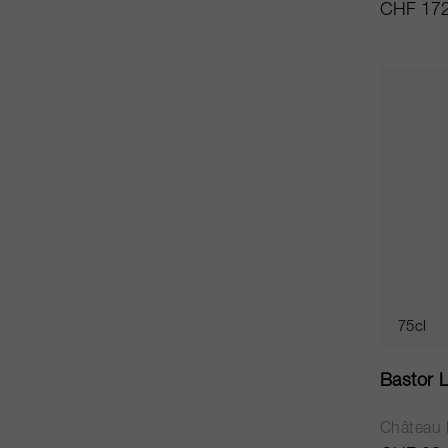
CHF 172
75cl
Bastor 
Château 