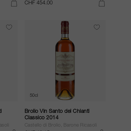
CHF 454.00
IN DEN WARENKORB LEGEN
IN DEN WARENKORB LEGEN
50cl
i
Brolio Vin Santo del Chianti
Classico 2014
asoli
Castello di Brolio, Barone Ricasoli