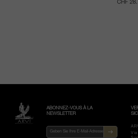
CHF 28.
ABONNEZ-VOUS À LA
VE
NEWSLETTER
SI
AR
Vi