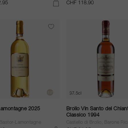
.95
CHF 118.90
IN DEN WARENKORB LEGEN
37.5cl
Lamontagne 2025
Brolio Vin Santo del Chiant
Classico 1994
Bastor-Lamontagne
Castello di Brolio, Barone Ric