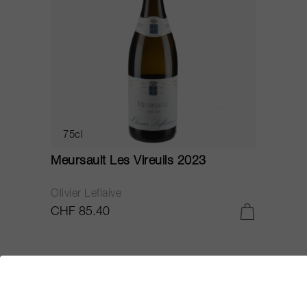
75cl
Meursault Les Vireuils 2023
Olivier Leflaive
CHF 85.40