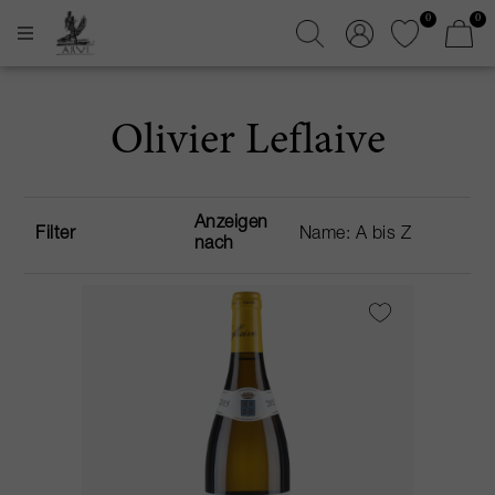
0
0
Olivier Leflaive
Anzeigen
Filter
nach