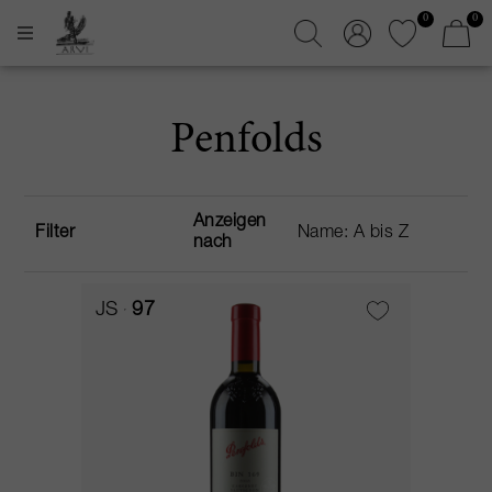
0
0
Penfolds
Anzeigen
Filter
nach
JS
97