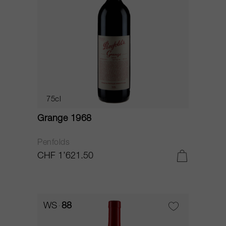
75cl
Grange 1968
Penfolds
CHF 1’621.50
WS
88