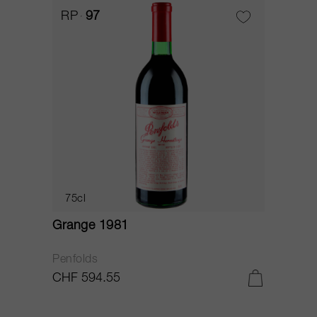
RP
97
75cl
Grange 1981
Penfolds
CHF 594.55