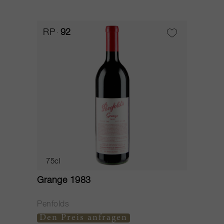
RP
92
75cl
Grange 1983
Penfolds
Den Preis anfragen