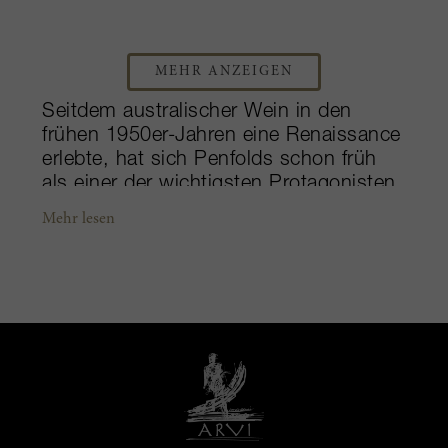
MEHR ANZEIGEN
Seitdem australischer Wein in den
frühen 1950er-Jahren eine Renaissance
erlebte, hat sich Penfolds schon früh
als einer der wichtigsten Protagonisten
dieser Entwicklung herausgeschält. Im
Mehr lesen
Jahr 1948 wurde Max Schubert
leitender Kellermeister dieses fast 200
Jahre alten Weinguts und begann
damals seine Produktion vom Bordeaux
inspirierter Weine. Die wichtigsten
Weinberge des südaustralischen
Anwesens verteilen sich auf die besten
Weinbauregionen: Adelaide, Barossa
Valley, Clare Valley, Coonawarra, die