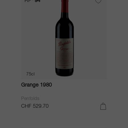
RP
94
75cl
Grange 1980
Penfolds
CHF 529.70