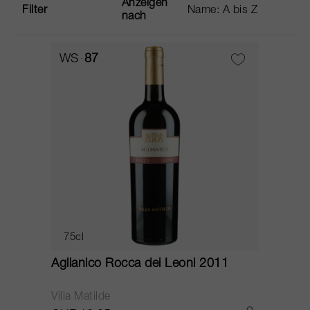
Anzeigen
Filter
nach
WS
87
75cl
Aglianico Rocca dei Leoni 2011
Villa Matilde