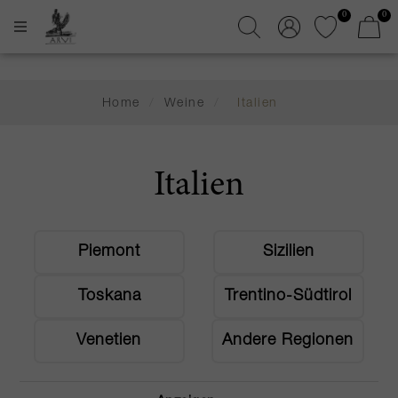
0
0
Home
/
Weine
/
Italien
Italien
Piemont
Sizilien
Toskana
Trentino-Südtirol
Venetien
Andere Regionen