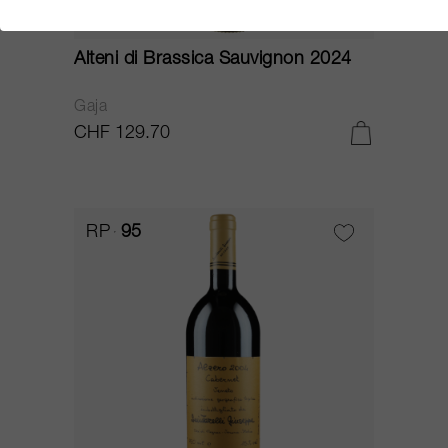
75cl
Alteni di Brassica Sauvignon 2024
Gaja
CHF 129.70
RP
95