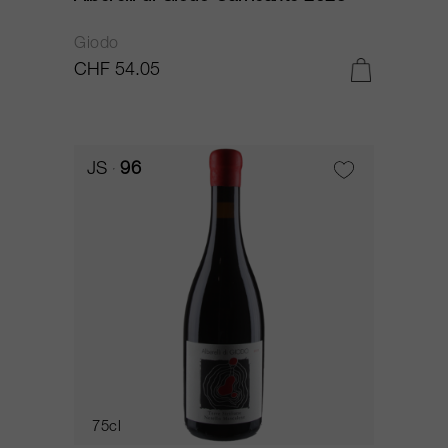
Giodo
CHF 54.05
JS
96
75cl