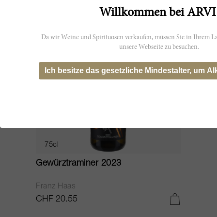
Willkommen bei ARVI
Da wir Weine und Spirituosen verkaufen, müssen Sie in Ihrem La
unsere Webseite zu besuchen.
Ich besitze das gesetzliche Mindestalter, um Al
75cl
Gewürztraminer 2023
Franz Haas
CHF 20.55