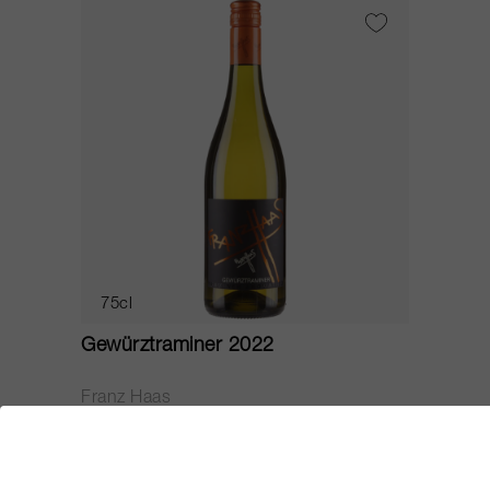
75cl
Gewürztraminer 2022
Franz Haas
CHF 20.55