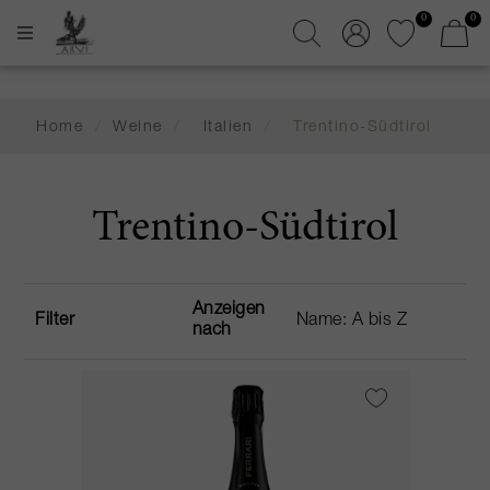
0
0
Home
/
Weine
/
Italien
/
Trentino-Südtirol
Trentino-Südtirol
Anzeigen
Filter
nach