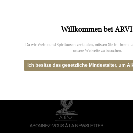
75cl
Willkommen bei ARVI
Crozes Hermitage 1959
Da wir Weine und Spirituosen verkaufen, müssen Sie in Ihrem La
unsere Webseite zu besuchen.
Louis d'Armont
CHF 205.40
Ich besitze das gesetzliche Mindestalter, um Al
ABONNEZ-VOUS À LA NEWSLETTER