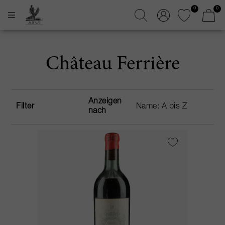
0
0
Château Ferrière
Anzeigen
Filter
nach