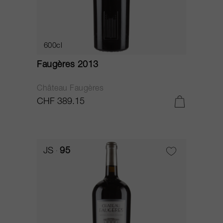
600cl
Faugères 2013
Château Faugères
CHF 389.15
JS
95