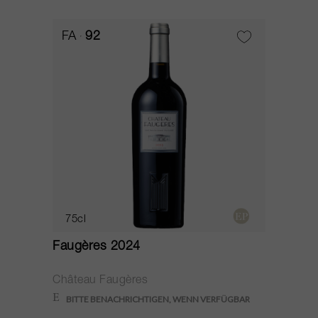
FA
92
75cl
Faugères 2024
Château Faugères