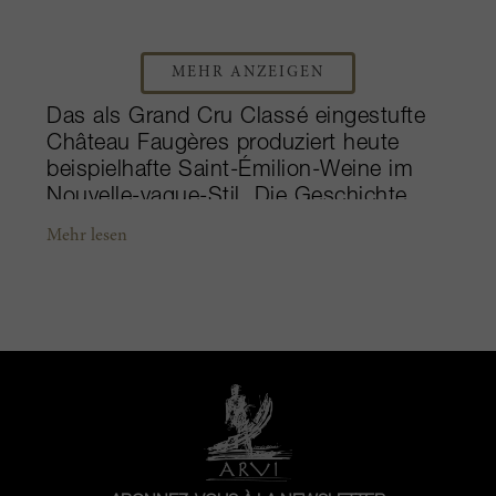
MEHR ANZEIGEN
Das als Grand Cru Classé eingestufte
Château Faugères produziert heute
beispielhafte Saint-Émilion-Weine im
Nouvelle-vague-Stil. Die Geschichte
des Gutes reicht bis ins frühe 19.
Mehr lesen
Jahrhundert zurück, doch Bekanntheit
erlangte es erst um die
Jahrtausendwende. Auf Empfehlung
von Stéphan von Neipperg erwarb der
Parfumdesigner und Weinliebhaber
Silvio Denz im Jahr 2005 das Château
von einer direkten Nachfahrin der
Gründerfamilie, Gorinne Guisez. Unter
der Leitung von Denz und dank
wesentlicher Investitionen in sowohl