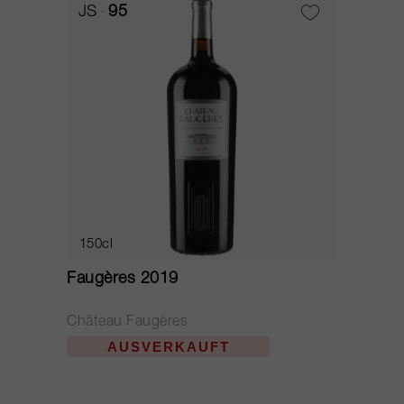
JS
95
150cl
Faugères 2019
Château Faugères
AUSVERKAUFT