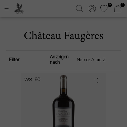
0
0
Château Faugères
Anzeigen
Filter
nach
WS
90