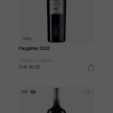
150cl
Faugères 2022
Château Faugères
CHF 80.85
RP
89