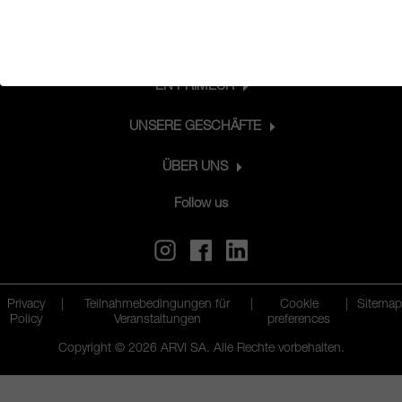
VERBINDEN SIE SICH MIT UNS
PRODUKTE
EN PRIMEUR
UNSERE GESCHÄFTE
ÜBER UNS
Follow us
Privacy
|
Teilnahmebedingungen für
|
Cookie
|
Sitemap
Policy
Veranstaltungen
preferences
Copyright © 2026 ARVI SA. Alle Rechte vorbehalten.