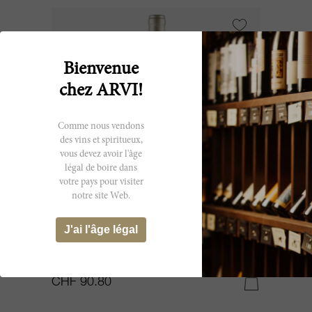
Bienvenue
chez ARVI!
Comme nous vendons
des vins et spiritueux,
vous devez avoir l'âge
légal de boire dans
votre pays pour visiter
notre site Web.
150cl
J'ai l'âge légal
Aalto 2023
Aalto Bodegas y Viñedos
CHF 90.80