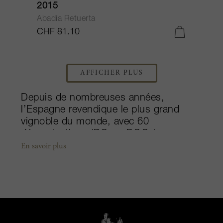
2015
Abadía Retuerta
CHF 81.10
AFFICHER PLUS
Depuis de nombreuses années,
l’Espagne revendique le plus grand
vignoble du monde, avec 60
dénominations (DO ou DOCa) se
partageant 1,16 million d’hectares. De
En savoir plus
nombreux vins de haut niveau qualitatif
sont élaborés dans ce pays mais
certaines régions sortent
particulièrement du lot grâce à leurs
vins complexes et ensorcelants: Ribera
del Duero, la Rioja et le Priorat. Parmi