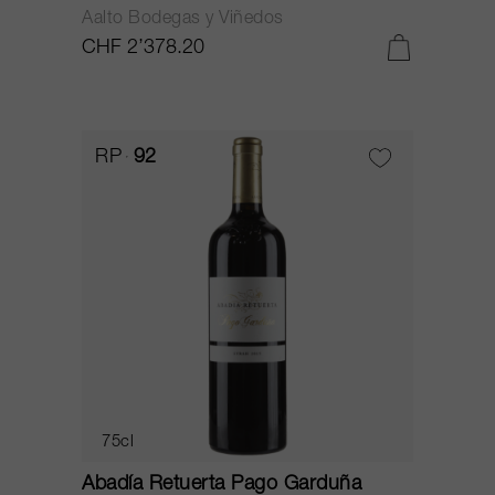
Aalto Bodegas y Viñedos
CHF 2’378.20
RP
92
75cl
Abadía Retuerta Pago Garduña