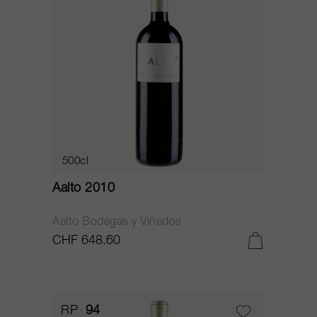
500cl
Aalto 2010
Aalto Bodegas y Viñedos
CHF 648.60
RP
94