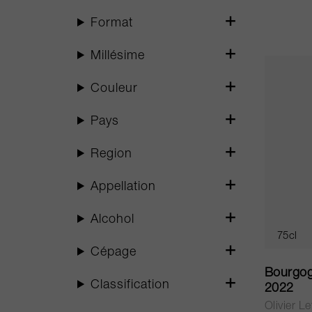
Format
Millésime
Couleur
Pays
Region
Appellation
Alcohol
75cl
Cépage
Bourgogn
Classification
2022
Olivier Le