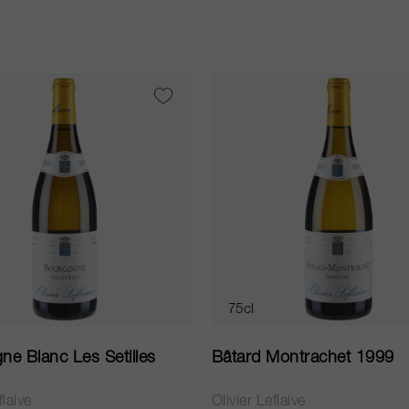
75cl
e Blanc Les Setilles
Bâtard Montrachet 1999
flaive
Olivier Leflaive