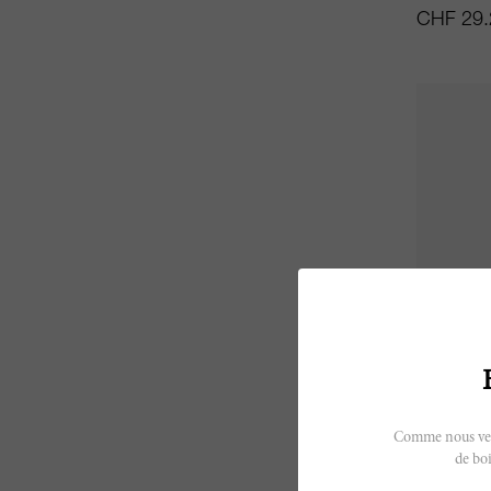
CHF 29.
75cl
Corton 
Comme nous vendo
de boi
Olivier Le