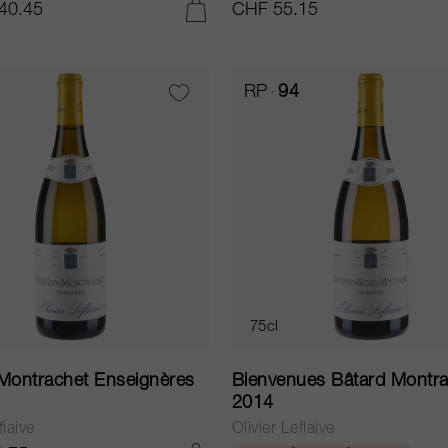
40.45
CHF 55.15
AJOUTER AU PANIER
RP
94
75cl
 Montrachet Enseignères
Bienvenues Bâtard Montra
2014
flaive
Olivier Leflaive