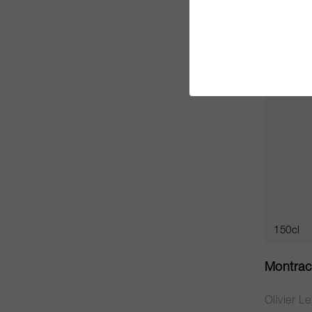
CHF 302
150cl
Montrac
Olivier Le