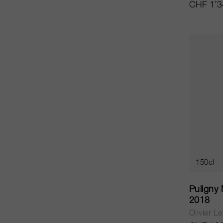
CHF 1’3
150cl
Puligny
2018
Olivier Le