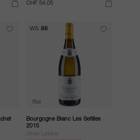
CHF 54.05
AJOUTER AU PANIER
AJOUTER AU PANIER
WS
88
75cl
chet
Bourgogne Blanc Les Setilles
2015
Olivier Leflaive