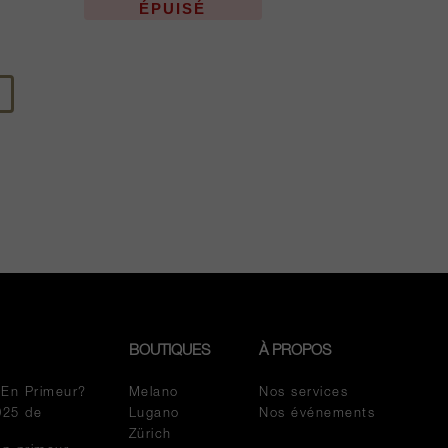
ÉPUISÉ
BOUTIQUES
À PROPOS
 En Primeur?
Melano
Nos services
025 de
Lugano
Nos événements
Zürich