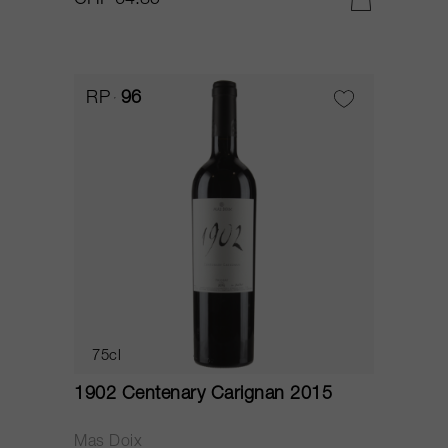
CHF 64.85
RP
96
75cl
1902 Centenary Carignan 2015
Mas Doix