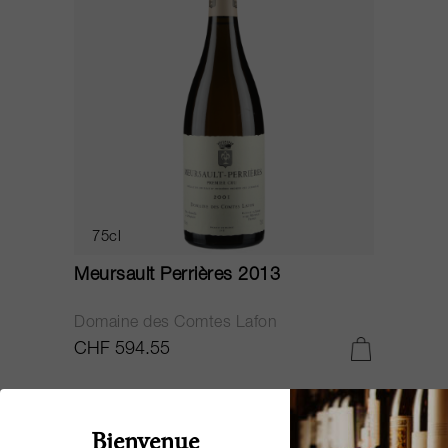
75cl
Meursault Perrières 2013
Domaine des Comtes Lafon
CHF 594.55
Bienvenue