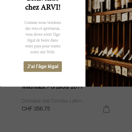
chez ARVI!
Comme nous vendons
des vins et spiritueux,
vous devez avoir l'âge
légal de boire dans
votre pays pour visiter
notre site Web.
J'ai l'âge légal
75cl
Meursault Porusots 2011
Domaine des Comtes Lafon
CHF 356.75