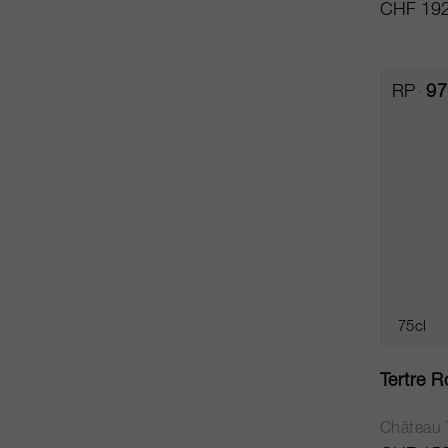
CHF 192
RP
97
75cl
Tertre 
Château 