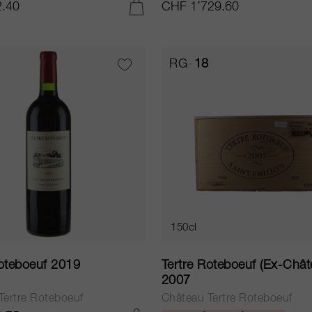
.40
CHF 1’729.60
AJOUTER AU PANIER
RG
18
150cl
Roteboeuf 2019
Tertre Roteboeuf (Ex-Chât
2007
Tertre Roteboeuf
Château Tertre Roteboeuf