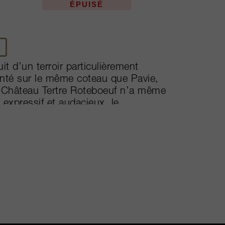
ÉPUISÉ
t d’un terroir particulièrement
lanté sur le même coteau que Pavie,
 Château Tertre Roteboeuf n’a même
expressif et audacieux, le
 domaine depuis 1978. Son millésime
 parmi les vins de Bordeaux cultes
ance à des vins susceptibles de
ppellation, voire même avec les
es pratiques viticoles scrupuleuses
 ou plutôt des raisins à maturité
r son opulence et sa richesse proche
idérable, l’ampleur typée raisin sec
nnalisation rend les vins élaborés par
neurs et des amateurs à travers le