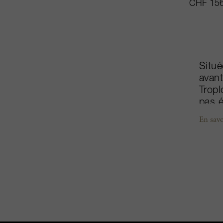
CHF 156
Situé
avant
Trop
pas é
propr
En savo
1985 
les p
rival
Premi
conju
parfa
du ra
épicé
Franç