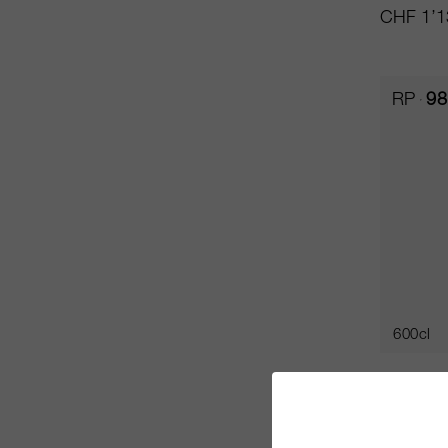
CHF 1’1
RP
98
600cl
Tertre 
Château 