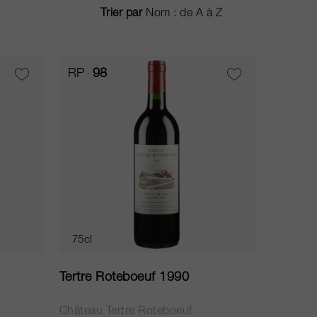
Trier par
RP
98
75cl
Tertre Roteboeuf 1990
Château Tertre Roteboeuf