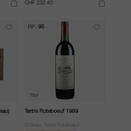
CHF 232.40
AJOUTER AU PANIER
AJOUTER AU PANIER
RP
95
75cl
eau)
Tertre Roteboeuf 1989
Château Tertre Roteboeuf