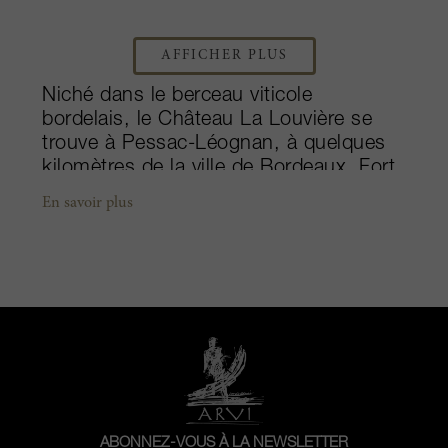
AFFICHER PLUS
Niché dans le berceau viticole
bordelais, le Château La Louvière se
trouve à Pessac-Léognan, à quelques
kilomètres de la ville de Bordeaux. Fort
d’une antériorité viticole de plus de sept
En savoir plus
siècles, le château actuel a été érigé
par Jean-Baptiste Mareilhac pendant la
Révolution française. En 1965, le
château néoclassique a été racheté par
André Lurton qui s’est donné pour
mission de redorer son blason. La
valorisation du terroir est au cœur des
préoccupations : des pratiques
culturales respectueuses de
l'environnement, des méthodes
ABONNEZ-VOUS À LA NEWSLETTER