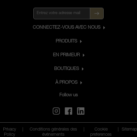
traditionnelles de vinification et
l'utilisation judicieuse de techniques de
pointe sont autant de moyens d’y
parvenir et de permettre à La Louvière
CONNECTEZ-VOUS AVEC NOUS
d’enfanter des vins blancs secs et
rouges de grand caractère.
PRODUITS
EN PRIMEUR
BOUTIQUES
À PROPOS
Follow us
Privacy
|
Conditions générales des
|
Cookie
|
Sitemap
Policy
événements
preferences