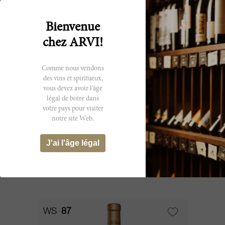
Bienvenue
chez ARVI!
Comme nous vendons
des vins et spiritueux,
vous devez avoir l'âge
légal de boire dans
75cl
votre pays pour visiter
notre site Web.
La Louviere Rouge 2001
J'ai l'âge légal
Château La Louvière
CHF 37.85
WS
87