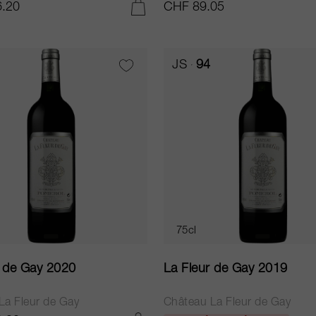
.20
CHF 89.05
AJOUTER AU PANIER
JS
94
75cl
r de Gay 2020
La Fleur de Gay 2019
La Fleur de Gay
Château La Fleur de Gay