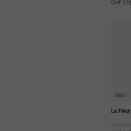
CHF 216
300cl
La Fleu
Château 