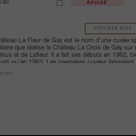
.90
ÉPUISÉ
AJOUTER AU PANIER
AFFICHER PLUS
âteau La Fleur de Gay est le nom d’une cuvée sp
llaire que réalise le Château La Croix de Gay sur u
trus et de Lafleur. Il a fait ses débuts en 1982, b
sorti qu’en 1983. Les premières cuvées laissaient 
celui-ci fut rapidement remplacé par du merlot à
ir plus
y, avec un grand nombre de parcelles âgées d’un
inifié en deux cuves en béton de taille variable. Un
nsuite élevé en fûts de chêne français neufs à 1
ins millésimes façonnent un vin somptueux tout
ur fruitée et de tanins veloutés.