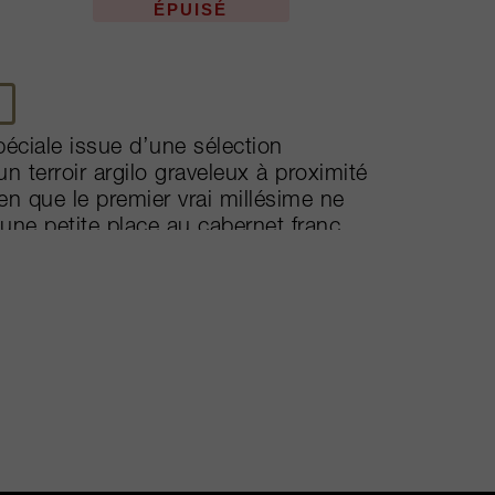
ÉPUISÉ
éciale issue d’une sélection
n terroir argilo graveleux à proximité
ien que le premier vrai millésime ne
une petite place au cabernet franc,
 100%. Cépage historique de la Croix
e cinquantaine d’années, le merlot
e fois la fermentation terminée, le vin
00% pendant environ 18 mois.
 en gourmandise, débordant de