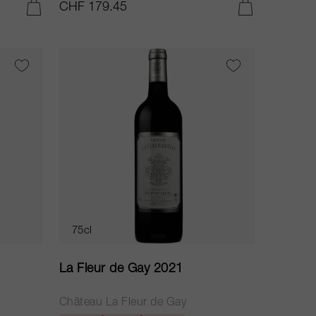
CHF 179.45
AJOUTER AU PANIER
AJOUTER AU PANIER
75cl
La Fleur de Gay 2021
Château La Fleur de Gay