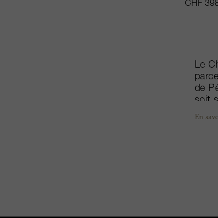
CHF 398
Le Ch
parce
de Pé
soit 
mais 
En savo
de Ga
est v
est e
Certa
douce