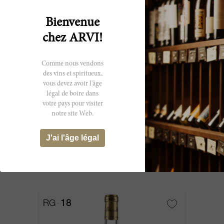
Bienvenue
chez ARVI!
Comme nous vendons
des vins et spiritueux,
vous devez avoir l'âge
légal de boire dans
37.5cl
votre pays pour visiter
notre site Web.
De Malle 2002
J'ai l'âge légal
Château de Malle
ÉPUISÉ
RG
18