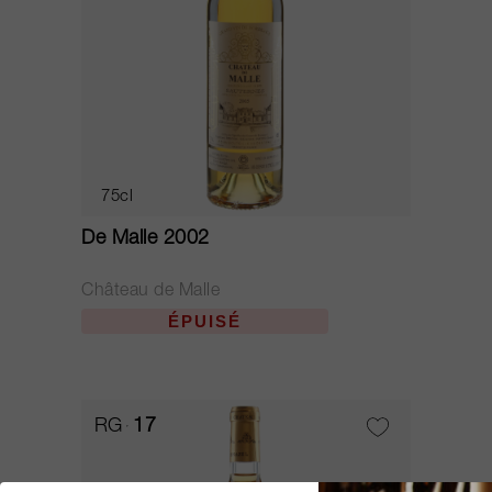
75cl
De Malle 2002
Château de Malle
ÉPUISÉ
RG
17