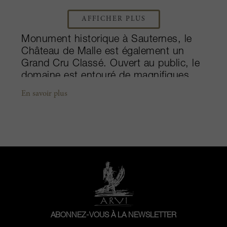
AFFICHER PLUS
Monument historique à Sauternes, le
Château de Malle est également un
Grand Cru Classé. Ouvert au public, le
domaine est entouré de magnifiques
jardins à l’italienne. S’étalant sur des
En savoir plus
terroirs parmi les plus cotés sur les
trois communes de Preignac, Toulenne
et Fargues, les vignes se trouvent à
cheval sur deux appellations de premier
plan, à savoir les Graves et les
Fargues. Depuis la disparition soudaine
de son époux à la fin des années 1980,
la Comtesse de Bournazel a maintenu
le cap avec des Sauternes d’une
exemplarité absolue. Le vignoble de 55
ABONNEZ-VOUS À LA NEWSLETTER
hectares accueille les cépages sémillon,