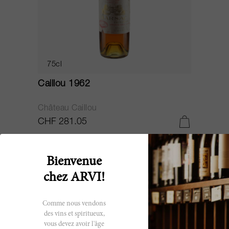
75cl
Caillou 1962
Château Caillou
CHF 281.05
Bienvenue
chez ARVI!
Comme nous vendons
des vins et spiritueux,
vous devez avoir l'âge