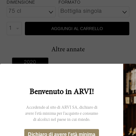
DIMENSIONE
FORMATO
AGGIUNGI AL CARRELLO
Altre annate
2020
Benvenuto in ARVI!
Produttore
Accedendo al sito di ARVI SA, dichiaro di
avere l'età minima per l'acquisto e consumo
Weingut Keller
di alcolici nel paese in cui risiedo.
Dichiaro di avere l'età minima