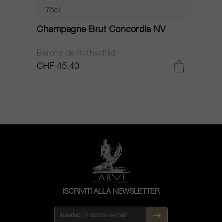
75cl
Champagne Brut Concordia NV
P
Barons de Rothschild
C
CHF 45.40
C
ISCRIVITI ALLA NEWSLETTER