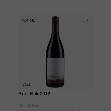
WS
90
75cl
Pinot Noir 2012
Cloudy Bay