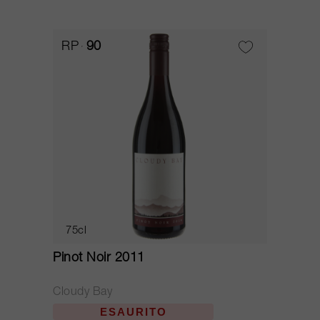
RP
90
75cl
Pinot Noir 2011
Cloudy Bay
ESAURITO