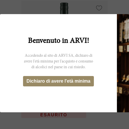
Benvenuto in ARVI!
Accedendo al sito di ARVI SA, dichiaro di
avere l'età minima per l'acquisto e consumo
di alcolici nel paese in cui risiedo.
Dichiaro di avere l'età minima
75cl
Chardonnay 2015
Cloudy Bay
ESAURITO