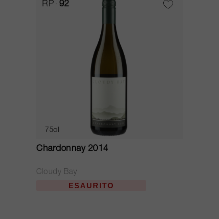
RP
92
75cl
Chardonnay 2014
Cloudy Bay
ESAURITO