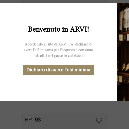
Benvenuto in ARVI!
Accedendo al sito di ARVI SA, dichiaro di
avere l'età minima per l'acquisto e consumo
di alcolici nel paese in cui risiedo.
75cl
Dichiaro di avere l'età minima
Champagne Brut Blanc de Blancs
Grand Cru NV
Billecart Salmon
ESAURITO
RP
93