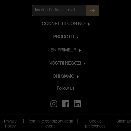
Champenoise che è stato utilizzato per
oltre due secoli. Il Brut Réserve è un
assemblaggio di tre annate e
rappresenta la qualità superiore della
CONNETTITI CON NOI
tenuta in uno Champagne intenso e
raffinato, con una proporzione
PRODOTTI
considerevole di Chardonnay.
EN PRIMEUR
I NOSTRI NEGOZI
CHI SIAMO
Follow us
Privacy
|
Termini e condizioni degli
|
Cookie
|
Sitema
Policy
eventi
preferences