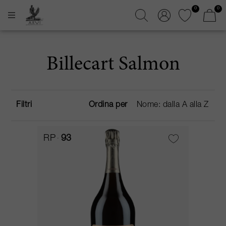
0
0
Billecart Salmon
Filtri
Ordina per
RP
93