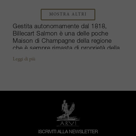
MOSTRA ALTRI
Gestita autonomamente dal 1818,
Billecart Salmon è una delle poche
Maison di Champagne della regione
che è sempre rimasta di proprietà della
famiglia. La Maison si trova nel cuore
Leggi di più
della Champagne, nascosta nel paesino
di Mareuil-sur-Aÿ. Oggi l'obiettivo
fondante della famiglia Billecart, ovvero
creare vini caratterizzati da finezza,
equilibrio ed eleganza, viene portato
avanti da François e Antoine Roland-
Billecart, che rappresentano la sesta
generazione. François Domi, l'enologo
capo, lavora insieme ai fratelli per
seguire il tradizionale Methode
ISCRIVITI ALLA NEWSLETTER