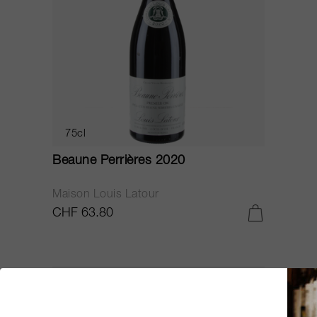
75cl
Beaune Perrières 2020
Maison Louis Latour
CHF 63.80