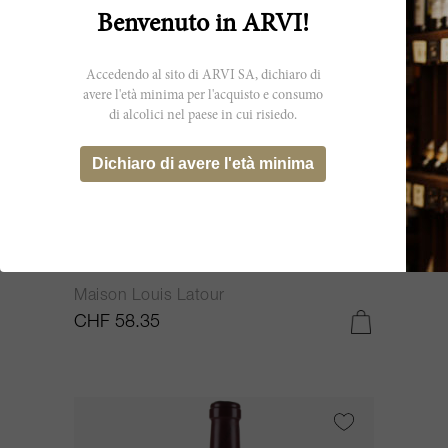
Benvenuto in ARVI!
Accedendo al sito di ARVI SA, dichiaro di
avere l'età minima per l'acquisto e consumo
di alcolici nel paese in cui risiedo.
Dichiaro di avere l'età minima
75cl
Beaune Vignes Franches 2019
Maison Louis Latour
CHF 58.35