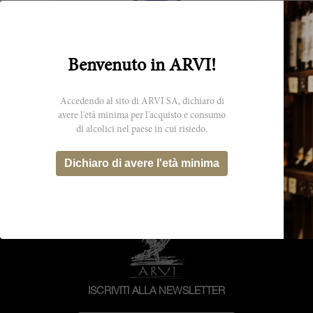
75cl
Benvenuto in ARVI!
Langhe Rosso Bouquet 1997
Accedendo al sito di ARVI SA, dichiaro di
avere l'età minima per l'acquisto e consumo
Seghesio
di alcolici nel paese in cui risiedo.
CHF 48.65
Dichiaro di avere l'età minima
ISCRIVITI ALLA NEWSLETTER