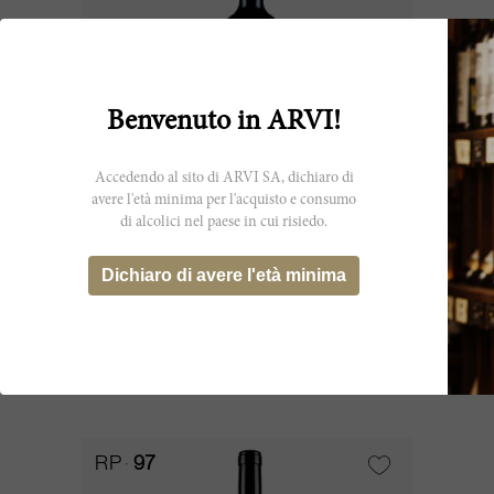
Benvenuto in ARVI!
Accedendo al sito di ARVI SA, dichiaro di
avere l'età minima per l'acquisto e consumo
di alcolici nel paese in cui risiedo.
75cl
Harlan Estate 2008
Dichiaro di avere l'età minima
Harlan Estate
CHF 1’945.80
RP
97