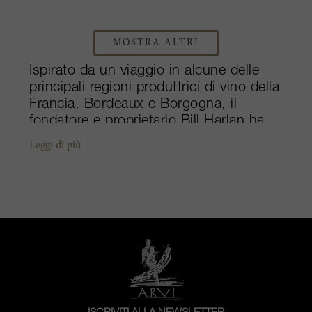
MOSTRA ALTRI
Ispirato da un viaggio in alcune delle
principali regioni produttrici di vino della
Francia, Bordeaux e Borgogna, il
fondatore e proprietario Bill Harlan ha
deciso di creare la sua tenuta “Premier
Leggi di più
Cru” in California. L'Harlan Estate è
stata fondata nel 1984 nel cuore della
Napa Valley, lungo le colline occidentali
di Oakville. Con quasi 100 ettari di
proprietà, 17 ettari sono vitati,
prevalentemente con Cabernet
Sauvignon (70%) e con gli altri classici
di Bordeaux, Merlot (20%), Cabernet
Franc (8%) e Petit Verdot (2%). La
prima annata commerciale del loro vino