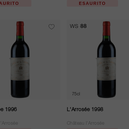
AURITO
ESAURITO
WS
88
75cl
ée 1996
L'Arrosée 1998
l'Arrosée
Château l'Arrosée