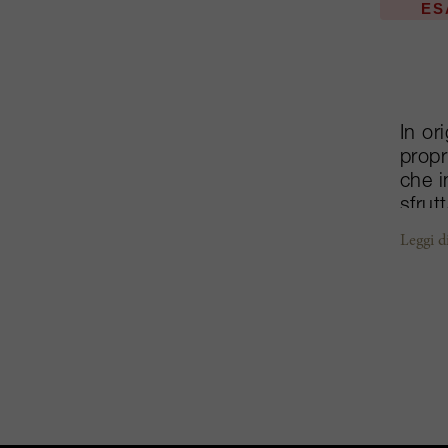
ES
In or
propr
che i
sfrut
Domai
Leggi d
L'Arr
acqui
rinom