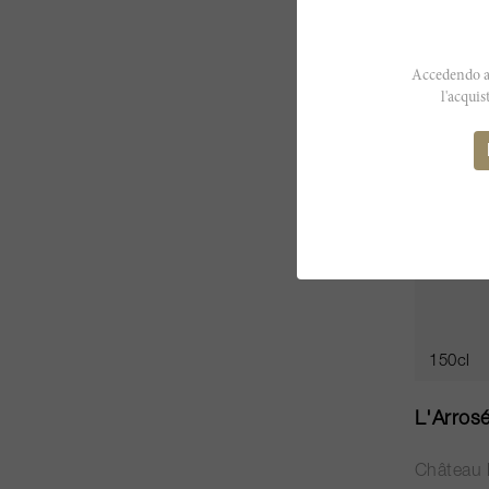
CHF 97.
Accedendo al
l'acquis
150cl
L'Arros
Château 