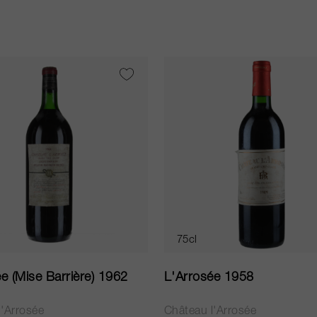
75cl
e (Mise Barrière) 1962
L'Arrosée 1958
l'Arrosée
Château l'Arrosée