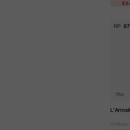
ES
RP
87
75cl
L'Arros
Château 