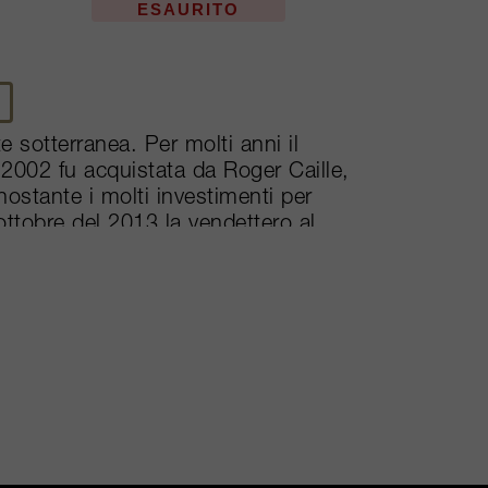
ESAURITO
 sotterranea. Per molti anni il
 2002 fu acquistata da Roger Caille,
nostante i molti investimenti per
 ottobre del 2013 la vendettero al
La Mission Haut-Brion. I vigneti de
 Quintus, una proprietà che Dillon
u Tertre Daugay e che venne
di chiamare Quinto il quinto figlio.