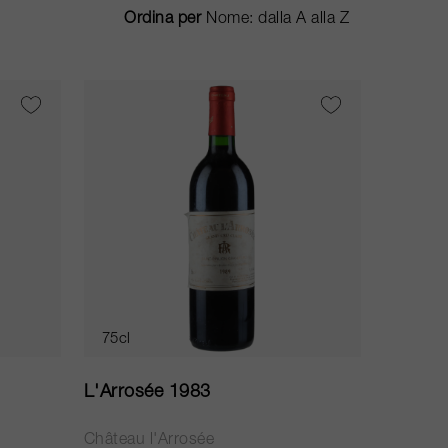
Ordina per
75cl
L'Arrosée 1983
Château l'Arrosée