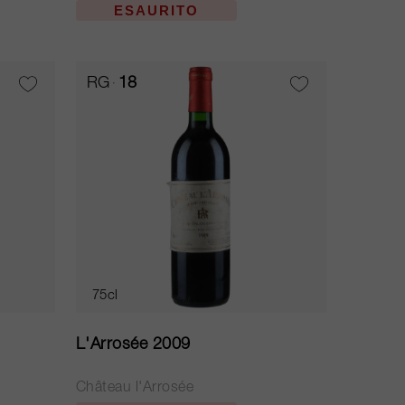
ESAURITO
RG
18
75cl
L'Arrosée 2009
Château l'Arrosée