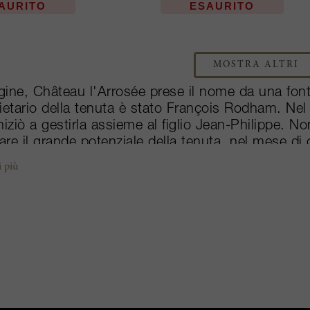
AURITO
ESAURITO
MOSTRA ALTRI
igine, Château l'Arrosée prese il nome da una fonte
ietario della tenuta è stato François Rodham. Nel
niziò a gestirla assieme al figlio Jean-Philippe. No
tare il grande potenziale della tenuta, nel mese di
ne Clarence Dillon, proprietario di Haut-Brion e 
i più
osée sono ora inclusi in quelli del vicino Château
stò nel 2011, il cui nome precedente era Châtea
inata Quintus secondo la tradizione Gallo-Romana 