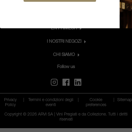
CONNETTITI CON NOI
PRODOTTI
EN PRIMEUR
I NOSTRI NEGOZI
CHI SIAMO
Follow us
Privacy
|
Termini e condizioni degli
|
Cookie
|
Sitema
Policy
eventi
preferences
Copyright © 2026 ARVI SA | Vini Pregiati e da Collezione. Tutti i diritti
riservati