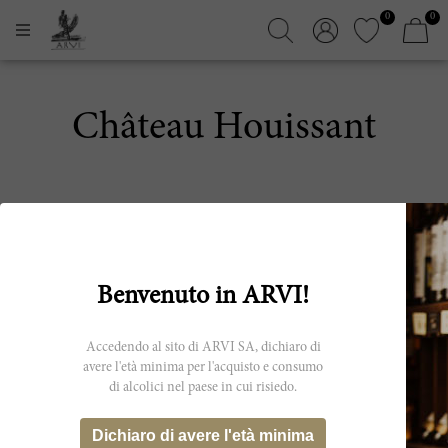
0
0
Château Houissant
Benvenuto in ARVI!
Accedendo al sito di ARVI SA, dichiaro di
ISCRIVITI ALLA NEWSLETTER
avere l'età minima per l'acquisto e consumo
di alcolici nel paese in cui risiedo.
Dichiaro di avere l'età minima