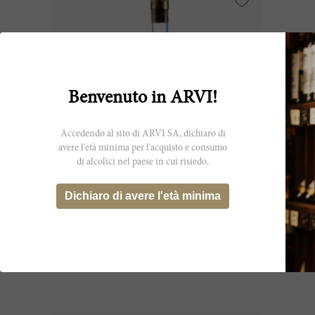
Benvenuto in ARVI!
Accedendo al sito di ARVI SA, dichiaro di
avere l'età minima per l'acquisto e consumo
di alcolici nel paese in cui risiedo.
75cl
Dichiaro di avere l'età minima
Rayne Vigneau 1962
Château de Rayne Vigneau
CHF 259.45