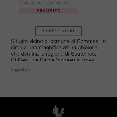
Château de Rayne Vigneau
ESAURITO
MOSTRA ALTRI
Situato vicino al comune di Bommes, in
cima a una magnifica altura ghiaiosa
che domina la regione di Sauternes,
Château de Rayne Vigneau si trova
esattamente sul terzo punto più alto
Leggi di più
della regione. Dalla sua fondazione agli
inizi del 17° secolo da parte di Gabriel
de Vigneau, la tenuta ha avuto
generazioni di proprietari. I più famosi
sono probabilmente stati quelli della
famiglia Pontac, un nome
indissolubilmente legato alla creazione