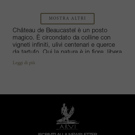
MOSTRA ALTRI
Château de Beaucastel è un posto
magico. È circondato da colline con
vigneti infiniti, ulivi centenari e querce
da tartufo. Qui la natura è in fiore, libera
e a proprio agio. Le antiche viti dalle
Leggi di più
radici annodate vengono allevate con il
tradizionale stile gobelet nel terreno
tipico della regione, lastricato di grandi
ciottoli rotondi. Quando soffia, il Mistral
- il vento leggendario delle Alpi - arriva
alla Valle del Rodano, rinfresca le viti e
rivela aromi di Garrigue. Oggi, la
proprietà rimane nelle mani dei figli di
Jacques Perrin, Jean-Pierre e François.
Unione dei talenti della Famille Perrin,