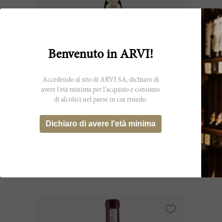
Benvenuto in ARVI!
Accedendo al sito di ARVI SA, dichiaro di
avere l'età minima per l'acquisto e consumo
di alcolici nel paese in cui risiedo.
150cl
Châteauneuf du Pape 2019
Dichiaro di avere l'età minima
Château de Beaucastel
CHF 172.95