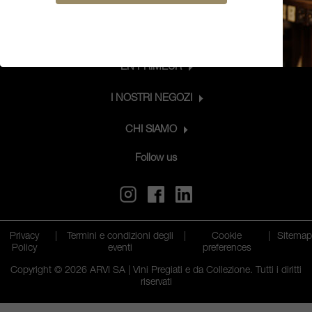
CONNETTITI CON NOI
PRODOTTI
EN PRIMEUR
I NOSTRI NEGOZI
CHI SIAMO
Follow us
Privacy
|
Termini e condizioni degli
|
Cookie
|
Sitema
Policy
eventi
preferences
Copyright © 2026 ARVI SA | Vini Pregiati e da Collezione. Tutti i diritti
riservati