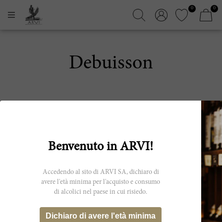
0
0
Debuisson
Benvenuto in ARVI!
Accedendo al sito di ARVI SA, dichiaro di
ISCRIVITI ALLA NEWSLETTER
avere l'età minima per l'acquisto e consumo
di alcolici nel paese in cui risiedo.
Dichiaro di avere l'età minima